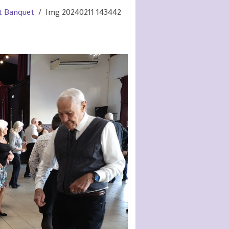
t Banquet
Img 20240211 143442