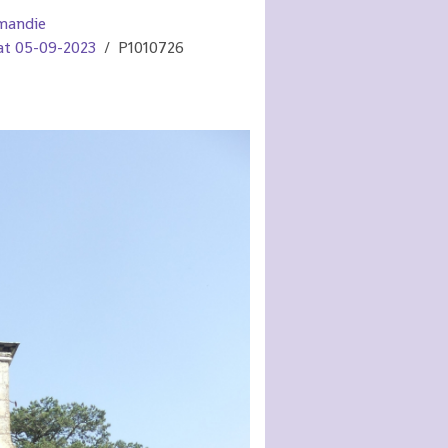
mandie
tat 05-09-2023
P1010726