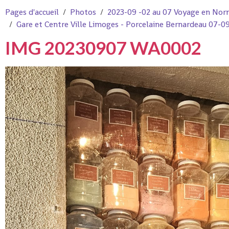
Pages d'accueil
Photos
2023-09 -02 au 07 Voyage en Nor
Gare et Centre Ville Limoges - Porcelaine Bernardeau 07-0
IMG 20230907 WA0002