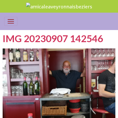
IMG 20230907 142546