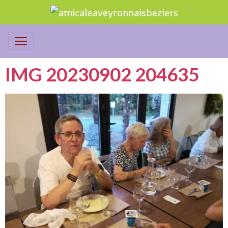
IMG 20230902 204635