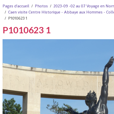
Pages d'accueil
Photos
2023-09 -02 au 07 Voyage en Nor
Caen visite Centre Historique - Abbaye aux Hommes - Colle
P1010623 1
P1010623 1