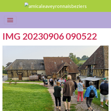
IMG 20230906 090522