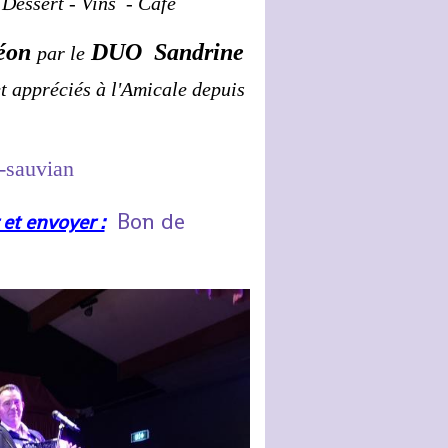
 Dessert - Vins - Café
déon
DUO
Sandrine
par le
t appréciés à l'Amicale depuis
-sauvian
Bon de
et envoyer :