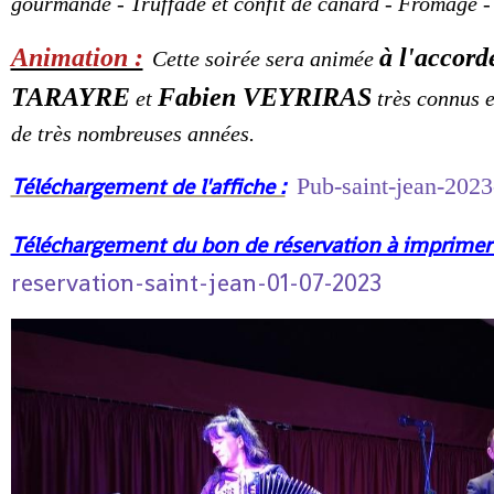
gourmande - Truffade et confit de canard - Fromage -
Animation :
à l'accor
Cette soirée sera animée
TARAYRE
Fabien VEYRIRAS
et
très connus e
de très nombreuses années.
Téléchargement de l'affiche :
Pub-saint-jean-2023
Téléchargement du bon de réservation à imprimer 
reservation-saint-jean-01-07-2023