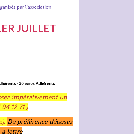
anisés par l'association
1ER JUILLET
dhérents - 30 euros Adhérents
assez impérativement un
 04 12 71 )
e).
De préférence déposez
 à lettre